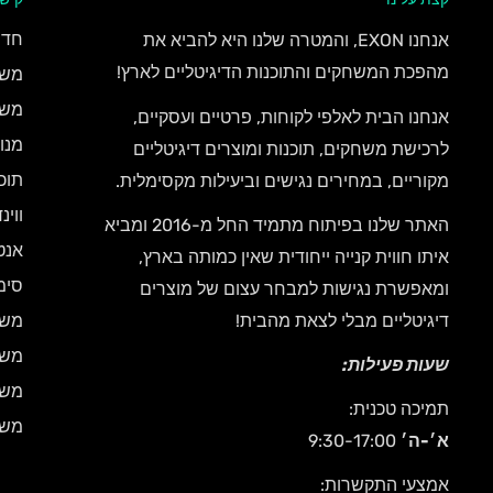
חדש
אנחנו EXON, והמטרה שלנו היא להביא את
מהפכת המשחקים והתוכנות הדיגיטליים לארץ!
משח
משחק
אנחנו הבית לאלפי לקוחות, פרטיים ועסקיים,
מנו
לרכישת משחקים, תוכנות ומוצרים דיגיטליים
תוכ
מקוריים, במחירים נגישים וביעילות מקסימלית.
ווינדוס 
האתר שלנו בפיתוח מתמיד החל מ-2016 ומביא
אנטי
איתו חווית קנייה ייחודית שאין כמותה בארץ,
סימ
ומאפשרת נגישות למבחר עצום של מוצרים
דיגיטליים מבלי לצאת מהבית!
משח
משחקי d
שעות פעילות:
משחקי ty
תמיכה טכנית:
משחק
א׳-ה׳
9:30-17:00
אמצעי התקשרות: