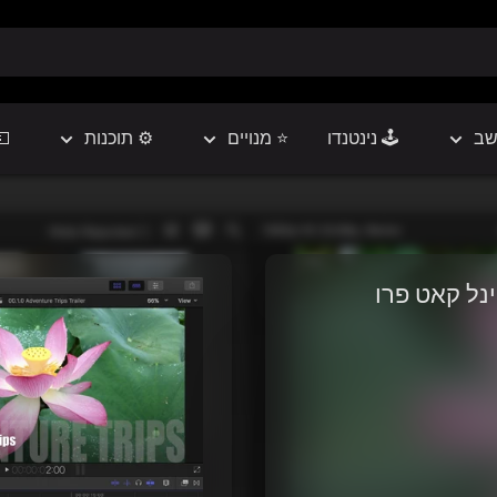
שב
🕹️ נינטנדו
⭐ מנויים
⚙️ תוכנות
💵