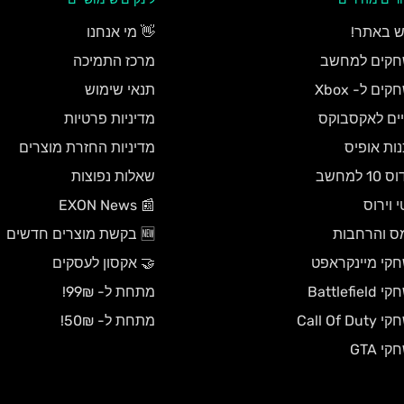
ישנו סיכוי כי 
אנו ממליצים 
אם אתם עדיין 
אחרת.
מהאתר כדי למ
 באתר!
👋 מי אנחנו
אל דאגה, עם 
קים למחשב
מרכז התמיכה
מניסיון קודם,
במידה ונאמר ל
את ההגנה והא
את התעלומה.
ים ל- Xbox
תנאי שימוש
שגיאה אחרת,
יים לאקסבוקס
מדיניות פרטיות
אם עדיין לא קי
מספר הזמנה. צ
נות אופיס
מדיניות החזרת מוצרים
הרשיון / קוד 
שאלה? הצעה? בקש
10 למחשב
שאלות נפוצות
שמתקבלת לאחר 
להצעות עסקיות לרכישת
 וירוס
📰 EXON News
המשחקים שלכם
לכם).
ס והרחבות
🆕 בקשת מוצרים חדשים
*אנחנו לא חיות לילה 
קי מיינקראפט
🤝 אקסון לעסקים
את צילומי המ
Battlefiel
מתחת ל- 99₪!
Call Of Du
מתחת ל- 50₪!
י GTA