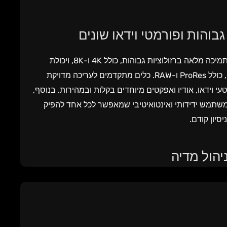
בוהות ופורמטי וידאו שונים
תוכנת Final Cut Pro מציעה תמיכה מלאה ברזולוציות גבוהות, כולל 4K ו-8K, ויכולת
עבודה עם פורמטי וידאו שונים, כולל ProRes ו-RAW. כלים מתקדמים לעריכה מדויקת
י וידאו, אודיו ואפקטים מיוחדים בקלות ובמהירות. בנוסף,
ללת ממשק משתמש ידידותי ואינטואיטיבי שמאפשר לכל אחד להפיק
סיון קודם.
יהול מדיה
אחת התכונות המובילות של Final Cut Pro היא היכולת לבצע עריכה בזמן אמת ללא
תקדם ותמיכה במעבדי גרפיקה חזקים. כמו כן, התוכנה מציעה
לל ארגון קטעי וידאו, תיוג ותמיכה בשיתוף פעולה עם צוותי
עריכה אחרים. Final Cut Pro מאפשרת למשתמשים ליצור וידאו ברמה הגבוהה ביותר, בין