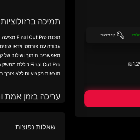
תמיכה ברזולוציות ג
מלאי!
קוד דיגיטלי
מאפשרים חיתוך ושילוב של קטע
₪1,2
Final Cut Pro כו
תוצאות מקצועיות ללא צורך בני
עריכה בזמן אמת ונ
עיכובים, הודות למנוע גרפי מ
שאלות נפוצות
כלים מתקדמים לניהול מדיה, כו