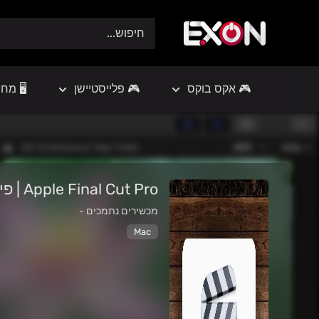
EXON
-
גיימינג
🎮 אקס בוקס
🎮 פלייסטיישן
🖥️ מח
ותוכנות
Apple Final Cut Pro | פיינל קאט פרו
מכשירים נתמכים -
Mac