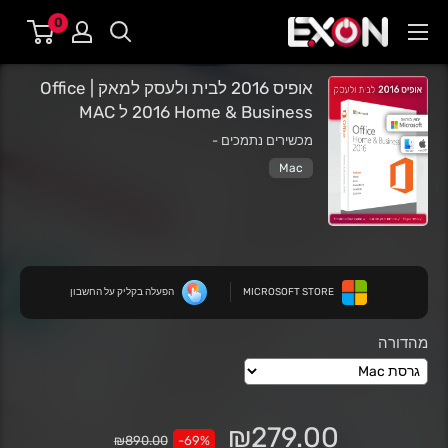
דילוג
0
EXON
לתוכן
-
גיימינג
אופיס 2016 לבית ולעסק למאק | Office
2016 Home & Business ל MAC
ותוכנות
מכשירים נתמכים -
Mac
MICROSOFT STORE
הפעלה בקליק על החשבון
מהדורה
מחיר
₪279.00
מחיר
₪890.00
69%-