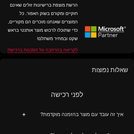
הרשת מוצפת ברישיונות זולים שאינם
חוקיים ומקורם בשוק האפור. כל
המוצרים שאנחנו מוכרים הם מקוריים,
כדי שתוכלו לרכוש מוצר אותנטי בראש
שקט ובמחיר משתלם!
לקריאה בהרחבה על הסכנות ברכישת
אופיס ברשת
שאלות נפוצות
חבילת ה-Office Microsoft Home & Business
2016 ל-MacOS (מאק) מכילה את חבילת
לפני רכישה
התוכנות המתקדמות ביותר מבית מיקרוסופט!
חבילת אופיס 2016 לבית ולעסק מגיעה עם סט הכלים והתוכנות
איך זה עובד עם מוצר בהזמנה מוקדמת?
המוכר שלה הכולל בין היתר את
וורד (Word), אקסל (Excel), פאוור
“הזמנה מוקדמת” הינו מצב המאפשר לכם לרכוש מוצר /
פוינט (PowerPoint) ועוד כלים רבים שיקלו עליכם את השימוש